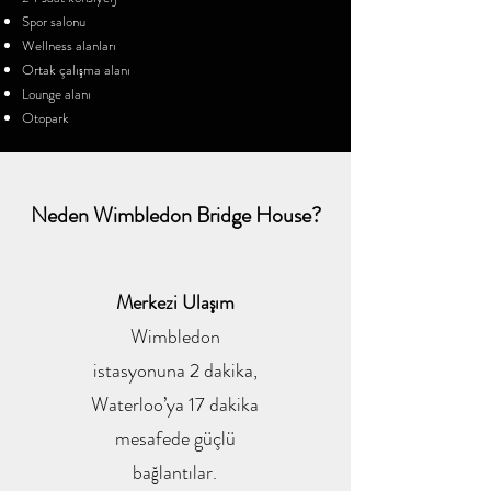
Spor salonu
Wellness alanları
Ortak çalışma alanı
Lounge alanı
Otopark
Neden Wimbledon Bridge House?
Merkezi Ulaşım
Wimbledon
istasyonuna 2 dakika,
Waterloo’ya 17 dakika
mesafede güçlü
bağlantılar.