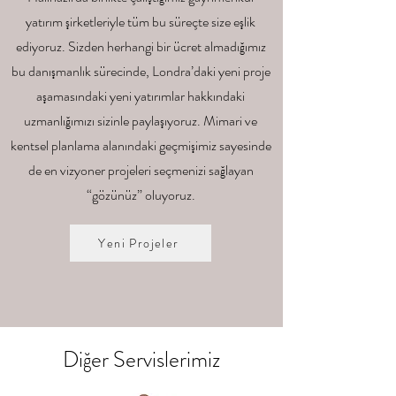
yatırım şirketleriyle tüm bu süreçte size eşlik
ediyoruz. Sizden herhangi bir ücret almadığımız
bu danışmanlık sürecinde, Londra’daki yeni proje
aşamasındaki yeni yatırımlar hakkındaki
uzmanlığımızı sizinle paylaşıyoruz. Mimari ve
kentsel planlama alanındaki geçmişimiz sayesinde
de en vizyoner projeleri seçmenizi sağlayan
“gözünüz” oluyoruz.
Yeni Projeler
Diğer Servislerimiz