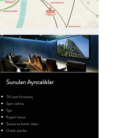
Sunulan Ayrıcalıklar
24 saat konsiyerj
Spor salonu
Spa
Kapalı havuz
Sauna ve buhar odası
Ortak alanlar