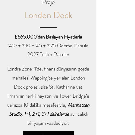
Proje
London Dock
£665.000'dan Başlayan Fiyatlarla
%10 + %10 + %5 + %75 Ödeme Planı ile
2027 Teslim Daireler
Londra Zone-1’de, finans dünyasının gözde
mahallesi Wapping’te yer alan London
Dock projesi, size St. Katharine yat
limanının renkli hayatını ve Tower Bridge’e
yalnızca 10 dakika mesafesiyle,
Manhattan
Studio, 1+1, 2+1, 3+1 dairelerde
ayrıcalıklı
bir yaşam vaadediyor.