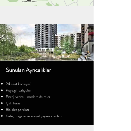
Sunulan Ayrıcalıklar
24 saat konsiyerj
Peyzajlı bahçeler
Enerji verimli, modern daireler
Çatı terası
Bisiklet parkları
Kafe, mağaza ve sosyal yaşam alanları