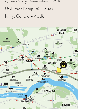
Queen Mary Üniversitesi - 25dk
UCL East Kampüsü – 35dk
King’s College – 40dk