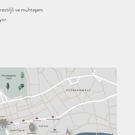
restiljli ve muhteşem
iyor.