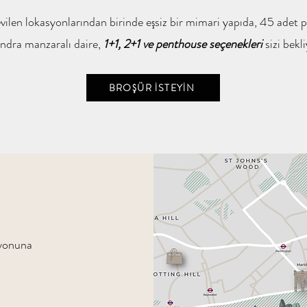
vilen lokasyonlarından birinde eşsiz bir mimari yapıda, 45 adet p
ndra manzaralı daire,
1+1, 2+1 ve penthouse seçenekleri
sizi bekl
BROŞÜR İSTEYİN
syonuna