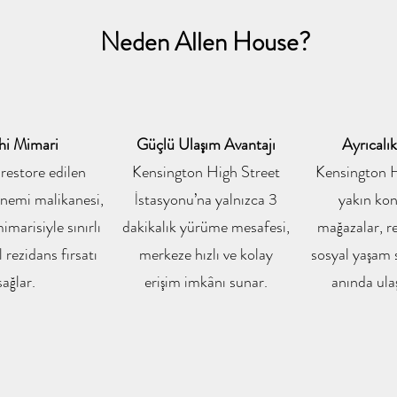
Neden Allen House?
hi Mimari
Güçlü Ulaşım Avantajı
Ayrıcalı
e restore edilen
Kensington High Street
Kensington H
emi malikanesi,
İstasyonu’na yalnızca 3
yakın ko
marisiyle sınırlı
dakikalık yürüme mesafesi,
mağazalar, r
 rezidans fırsatı
merkeze hızlı ve kolay
sosyal yaşam 
sağlar.
erişim imkânı sunar.
anında ula