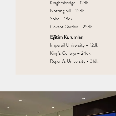
Knightsbridge - 12dk
Notting hill - 15dk
Soho - 18dk
Covent Garden - 25dk
Eğitim Kurumları
Imperail University – 12dk
King’s College – 24dk
Regent’s University - 31dk