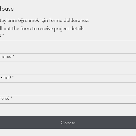
House
taylarını öğrenmek için formu doldurunuz.
ll out the form to receive project details.
)
*
rname)
*
-mail)
*
Phone)
*
Gönder