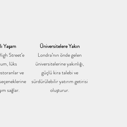
klı Yaşam
Üniversitelere Yakın
igh Street’e
Londra’nın önde gelen
num, lüks
üniversitelerine yakınlığı,
estoranlar ve
güçlü kira talebi ve
seçeneklerine
sürdürülebilir yatırım getirisi
şım sağlar.
oluşturur.