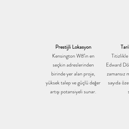
Prestijli Lokasyon
Tari
Kensington W8’in en
Titizlikl
seçkin adreslerinden
Edward Dön
birinde yer alan proje,
zamansız mi
yüksek talep ve güçlü değer
sayıda özel
artışı potansiyeli sunar.