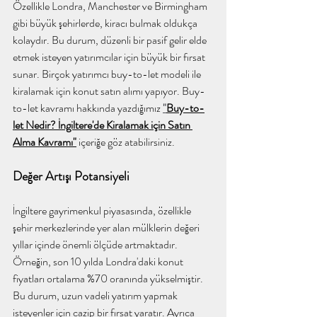
Özellikle Londra, Manchester ve Birmingham 
gibi büyük şehirlerde, kiracı bulmak oldukça 
kolaydır. Bu durum, düzenli bir pasif gelir elde 
etmek isteyen yatırımcılar için büyük bir fırsat 
sunar. Birçok yatırımcı buy-to-let modeli ile 
kiralamak için konut satın alımı yapıyor. Buy-
to-let kavramı hakkında yazdığımız 
"
Buy-to-
let Nedir? İngiltere'de Kiralamak için Satın 
Alma Kavramı"
 içeriğe göz atabilirsiniz.
Değer Artışı Potansiyeli
İngiltere gayrimenkul piyasasında, özellikle 
şehir merkezlerinde yer alan mülklerin değeri 
yıllar içinde önemli ölçüde artmaktadır. 
Örneğin, son 10 yılda Londra'daki konut 
fiyatları ortalama %70 oranında yükselmiştir. 
Bu durum, uzun vadeli yatırım yapmak 
isteyenler için cazip bir fırsat yaratır. Ayrıca 