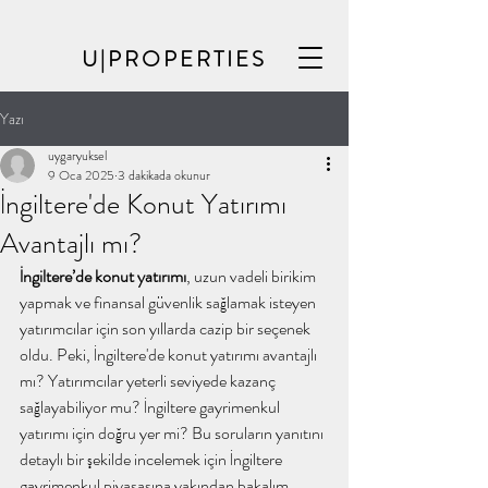
U|PROPERTIES
Yazı
uygaryuksel
9 Oca 2025
3 dakikada okunur
İngiltere'de Konut Yatırımı
Avantajlı mı?
İngiltere’de konut yatırımı
, uzun vadeli birikim 
yapmak ve finansal güvenlik sağlamak isteyen 
yatırımcılar için son yıllarda cazip bir seçenek 
oldu. Peki, İngiltere'de konut yatırımı avantajlı 
mı? Yatırımcılar yeterli seviyede kazanç 
sağlayabiliyor mu? İngiltere gayrimenkul 
yatırımı için doğru yer mi? Bu soruların yanıtını 
detaylı bir şekilde incelemek için İngiltere 
gayrimenkul piyasasına yakından bakalım.