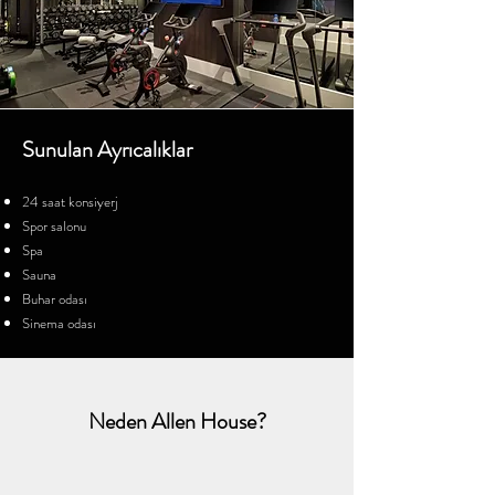
Sunulan Ayrıcalıklar
24 saat konsiyerj
Spor salonu
Spa
Sauna
Buhar odası
Sinema odası
Neden Allen House?