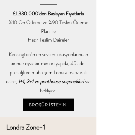
£1,330,000’den Başlayan Fiyatlarla
%10 Ön Ödeme ve %90 Teslim Ödeme
Planı ile
Hazır Teslim Daireler
Kensington’ın en sevilen lokasyonlarından
birinde eşsiz bir mimari yapıda, 45 adet
prestiljli ve muhteşem Londra manzaralı
daire,
1+1, 2+1 ve penthouse seçenekleri
sizi
bekliyor.
BROŞÜR İSTEYİN
Londra Zone-1