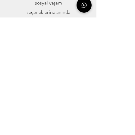
sosyal yaşam
seçeneklerine anında
ulaşım sağlar.
Üniversitelere Yakın
Londra’nın önde gelen
üniversitelerine yakınlığı,
güçlü kira talebi ve
sürdürülebilir yatırım
getirisi oluşturur.
Allen House
Proje detaylarını öğrenmek için 