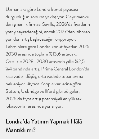
Uzmanlara göre Londra konut piyasası 
durgunluğun sonuna yaklaşıyor. Gayrimenkul 
danışmanlık firması Savills, 2026’da fiyatların 
yatay seyredeceğini, ancak 2027’den itibaren 
yeniden artış başlayacağını öngörüyor. 
Tahminlere göre Londra konut fiyatları 2026–
2030 arasında toplam %13,6 artacak. 
Özellikle 2028–2030 arasında yıllık %2,5 – 
%4 bandında artış, Prime Central London’da 
kısa vadeli düşüş, orta vadede toparlanma 
bekleniyor. Ayrıca Zoopla verilerine göre 
Sutton, Uxbridge ve Ilford gibi bölgeler, 
2026’da fiyat artışı potansiyeli en yüksek 
lokasyonlar arasında yer alıyor.
Londra’da Yatırım Yapmak Hâlâ 
Mantıklı mı?