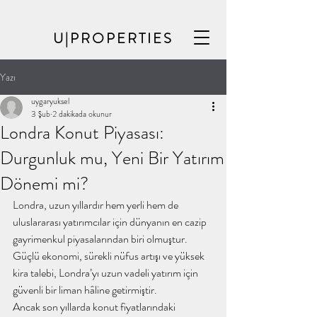
U|PROPERTIES
Yazı
uygaryuksel
3 Şub
2 dakikada okunur
Londra Konut Piyasası:
Durgunluk mu, Yeni Bir Yatırım
Dönemi mi?
Londra, uzun yıllardır hem yerli hem de 
uluslararası yatırımcılar için dünyanın en cazip 
gayrimenkul piyasalarından biri olmuştur. 
Güçlü ekonomi, sürekli nüfus artışı ve yüksek 
kira talebi, Londra’yı uzun vadeli yatırım için 
güvenli bir liman hâline getirmiştir.
Ancak son yıllarda konut fiyatlarındaki 