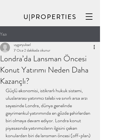
U|PROPERTIES
Yazı
uygaryuksel
7 Oca
2 dakikada okunur
Londra’da Lansman Öncesi
Konut Yatırımı Neden Daha
Kazançlı?
Güçlü ekonomisi, istikrarlı hukuk sistemi, 
uluslararası yatırımcı talebi ve sınırlı arsa arzı 
sayesinde Londra, dünya genelinde 
gayrimenkul yatırımında en gözde şehirlerden 
biri olmaya devam ediyor. Londra konut 
piyasasında yatırımcıların ilgisini çeken 
konulardan biri de lansman öncesi (off-plan) 