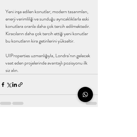
Yeni inşa edilen konutlar; modern tasarımları, 
enerji verimliliği ve sunduğu ayrıcaklıklarla eski 
konutlara oranla daha çok tercih edilmektedir. 
Kiracıların daha çok tercih ettiği yeni konutlar 
bu konutların kira getirilerini yükseltir.  
UIProperties uzmanlığıyla, Londra’nın gelecek 
vaat eden projelerinde avantajlı pozisyonu ilk 
siz alın.
Son Yazılar
Hepsini Gör