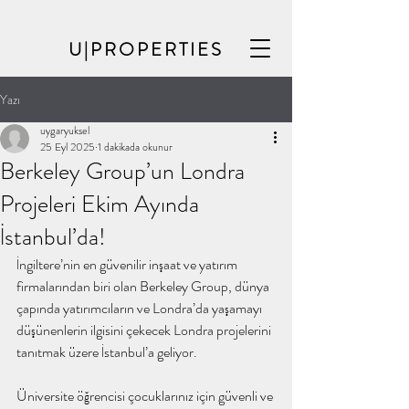
U|PROPERTIES
Yazı
uygaryuksel
25 Eyl 2025
1 dakikada okunur
Berkeley Group’un Londra
Projeleri Ekim Ayında
İstanbul’da!
İngiltere’nin en güvenilir inşaat ve yatırım 
firmalarından biri olan Berkeley Group, dünya 
çapında yatırımcıların ve Londra’da yaşamayı 
düşünenlerin ilgisini çekecek Londra projelerini 
tanıtmak üzere İstanbul’a geliyor.
Üniversite öğrencisi çocuklarınız için güvenli ve 