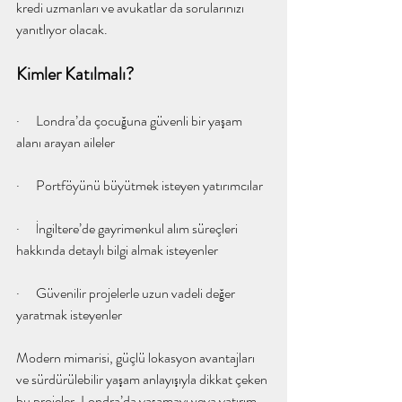
kredi uzmanları ve avukatlar da sorularınızı 
yanıtlıyor olacak.
Kimler Katılmalı?
·      Londra’da çocuğuna güvenli bir yaşam 
alanı arayan aileler
·      Portföyünü büyütmek isteyen yatırımcılar
·      İngiltere’de gayrimenkul alım süreçleri 
hakkında detaylı bilgi almak isteyenler
·      Güvenilir projelerle uzun vadeli değer 
yaratmak isteyenler
Modern mimarisi, güçlü lokasyon avantajları 
ve sürdürülebilir yaşam anlayışıyla dikkat çeken 
bu projeler, Londra’da yaşamayı veya yatırım 