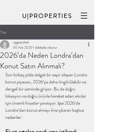
U|PROPERTIES
Yazı
uygaryuksel
30 Ara 2025
1 dakikada okunur
2026’da Neden Londra’dan
Konut Satın Alınmalı?
Son birkaç yılda dalgalı bir seyir izleyen Londra 
konut piyasası, 2026’ya daha öngörülebilir ve 
dengeli bir zeminde giriyor. Bu da doğru 
lokasyon ve doğru ürünle hareket eden alıcılar 
için önemli fırsatlar yaratıyor. İşte 2026’da 
Londra’dan konut almayı öne çıkaran başlıca 
nedenler:
Fiyat artışları sınırlı ama istikrarlı